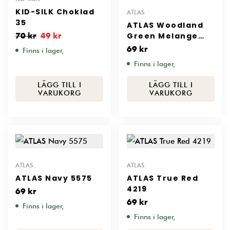
KID-SILK Choklad
ATLAS
35
ATLAS Woodland
Green Melange
70
kr
49
kr
9072
69
kr
Finns i lager,
Finns i lager,
LÄGG TILL I
LÄGG TILL I
VARUKORG
VARUKORG
ATLAS
ATLAS
ATLAS Navy 5575
ATLAS True Red
4219
69
kr
69
kr
Finns i lager,
Finns i lager,