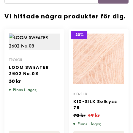
Vi hittade några produkter för dig.
-30%
TRÖJOR
LOOM SWEATER
2602 No.08
50
kr
Finns i lager,
KID-SILK
KID-SILK Solkyss
78
70
kr
49
kr
Finns i lager,