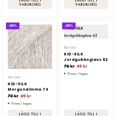
LÄGG TILL I
LÄGG TILL I
VARUKORG
VARUKORG
-30%
-30%
KID-SILK
KID-SILK
Jordgubbsglass 62
70
kr
49
kr
Finns i lager,
KID-SILK
KID-SILK
Morgondimma 74
70
kr
49
kr
Finns i lager,
LÄGG TILL I
LÄGG TILL I