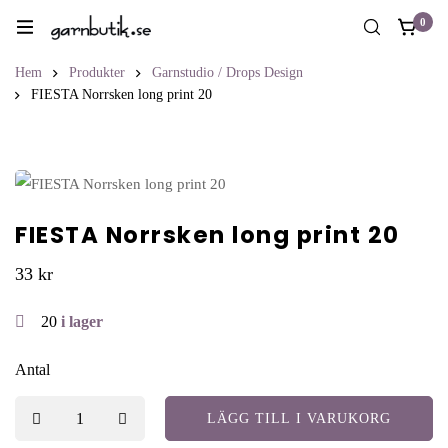
0
Hem
Produkter
Garnstudio / Drops Design
FIESTA Norrsken long print 20
FIESTA Norrsken long print 20
33
kr
20
i lager
Antal
LÄGG TILL I VARUKORG