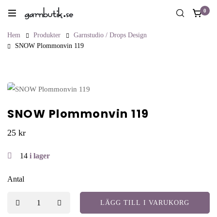
0
Hem
Produkter
Garnstudio / Drops Design
SNOW Plommonvin 119
SNOW Plommonvin 119
25
kr
14
i lager
Antal
LÄGG TILL I VARUKORG