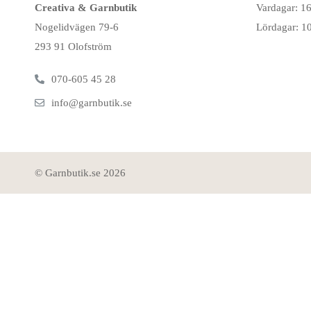
Creativa & Garnbutik
Vardagar: 1
Nogelidvägen 79-6
Lördagar: 1
293 91 Olofström
070-605 45 28
info@garnbutik.se
© Garnbutik.se 2026