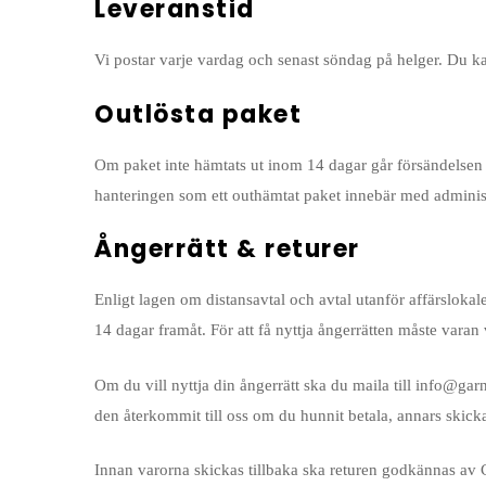
Leveranstid
Vi postar varje vardag och senast söndag på helger. Du ka
Outlösta paket
Om paket inte hämtats ut inom 14 dagar går försändelsen i r
hanteringen som ett outhämtat paket innebär med administr
Ångerrätt & returer
Enligt lagen om distansavtal och avtal utanför affärslokal
14 dagar framåt. För att få nyttja ångerrätten måste vara
Om du vill nyttja din ångerrätt ska du maila till info@g
den återkommit till oss om du hunnit betala, annars skicka
Innan varorna skickas tillbaka ska returen godkännas av Cr