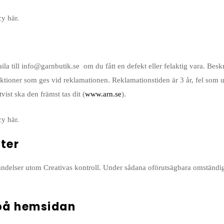
y här.
 till info@garnbutik.se om du fått en defekt eller felaktig vara. Besk
ruktioner som ges vid reklamationen. Reklamationstiden är 3 år, fel som
st ska den främst tas dit (
www.arn.se
).
y här.
ter
 händelser utom Creativas kontroll. Under sådana oförutsägbara omständig
 på hemsidan