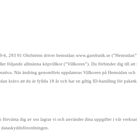
-6, 293 91 Olofström driver hemsidan www.garnbutik.se (”Hemsidan”).
 följande allmänna köpvillkor (”Villkoren”). Du förbinder dig till att fö
Creativa. När ändring genomförts uppdateras Villkoren på Hemsidan och 
dan krävs att du är fyllda 18 år och har en giltig ID-handling för paket
kan förvänta dig av oss lagrar vi och använder dina uppgifter i vår ve
ed dataskyddsförordningen.