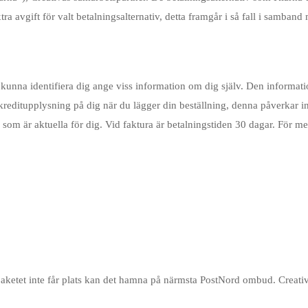
ra avgift för valt betalningsalternativ, detta framgår i så fall i samband
ka kunna identifiera dig ange viss information om dig själv. Den informa
editupplysning på dig när du lägger din beställning, denna påverkar inte
v som är aktuella för dig. Vid faktura är betalningstiden 30 dagar. För m
paketet inte får plats kan det hamna på närmsta PostNord ombud. Creativa