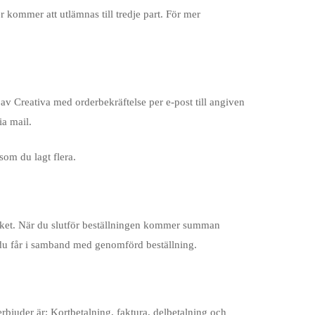
 kommer att utlämnas till tredje part. För mer
av Creativa med orderbekräftelse per e-post till angiven
ia mail.
som du lagt flera.
paket. När du slutför beställningen kommer summan
lse du får i samband med genomförd beställning.
bjuder är: Kortbetalning, faktura, delbetalning och