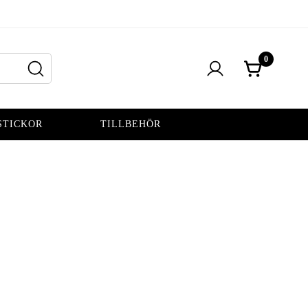
0
STICKOR
TILLBEHÖR