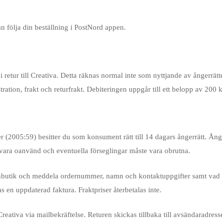
n följa din beställning i PostNord appen.
etur till Creativa. Detta räknas normal inte som nyttjande av ångerrätten
ation, frakt och returfrakt. Debiteringen uppgår till ett belopp av 200
er (2005:59) besitter du som konsument rätt till 14 dagars ångerrätt. Ån
n vara oanvänd och eventuella förseglingar måste vara obrutna.
arnbutik och meddela ordernummer, namn och kontaktuppgifter samt vad d
s en uppdaterad faktura. Fraktpriser återbetalas inte.
eativa via mailbekräftelse. Returen skickas tillbaka till avsändaradressen