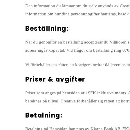
Den information du lämnar om du själv används av Creativa
information om hur dina personuppgifter hanteras, besök v
Beställning:
När du genomför en beställning accepterar du Villkoren sam
adress ingås köpavtal. Vid frågor om beställning ring 070
Vi förbehåller oss rätten att korrigera ordrar då leverans 
Priser & avgifter
Priser som anges på hemsidan är i SEK inklusive moms. A
beräknas på tillval. Creativa förbehåller sig rätten att ko
Betalning:
Betalning på Hemsidan hanteras av Klarna Bank AB (”Klarn