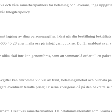
 och våra samarbetspartners för betalning och leverans, inga uppgifter
år Integitetspolicy.
t lagring av dina personuppgifter. Först när din beställning bekräftats 
-605 45 28 eller maila oss på info@garnbutik.se. Du får snabbast svar v
av olika skäl inte kan genomföras, samt att sammanslå ordar till ett paket 
vgifter kan tillkomma vid val av frakt, betalningsmetod och outlösta 
rrigera eventuellt felsatta priser, Priserna korrigeras då på den bekräfte
a”), Creativas samarbetspartner. De betalningsalternativ som Klarna er