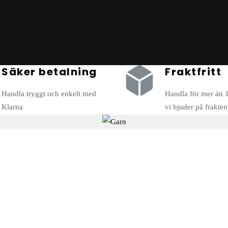
Säker betalning
Fraktfritt
Handla tryggt och enkelt med
Handla för mer än 
FRITIDSGARN
Klarna
vi bjuder på frakten