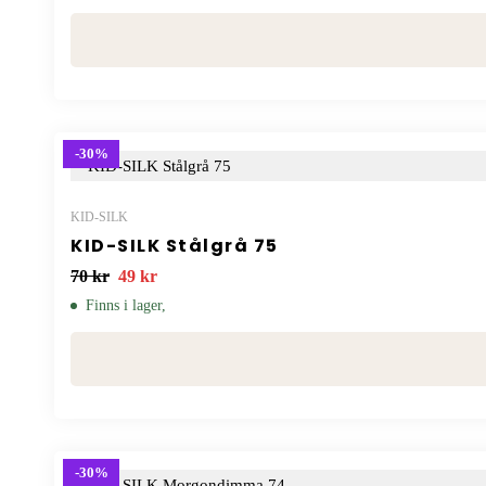
-30%
KID-SILK
KID-SILK Stålgrå 75
70
kr
49
kr
Finns i lager,
-30%