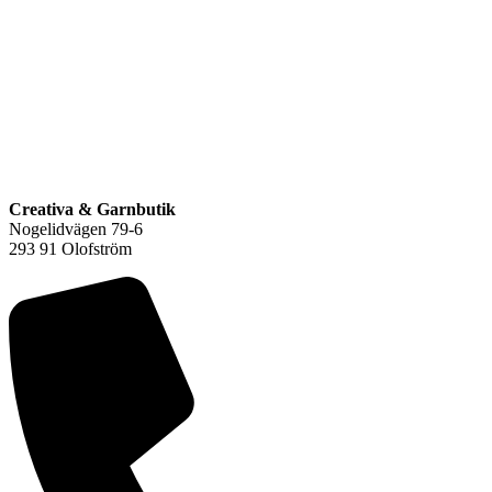
Q
F
L
Creativa & Garnbutik
Nogelidvägen 79-6
293 91 Olofström