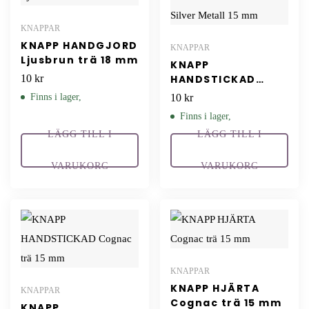
KNAPPAR
KNAPP HANDGJORD
KNAPPAR
Ljusbrun trä 18 mm
KNAPP
10
kr
HANDSTICKAD
Antik Silver Metall
Finns i lager,
10
kr
15 mm
Finns i lager,
LÄGG TILL I
LÄGG TILL I
VARUKORG
VARUKORG
KNAPPAR
KNAPP HJÄRTA
KNAPPAR
Cognac trä 15 mm
KNAPP