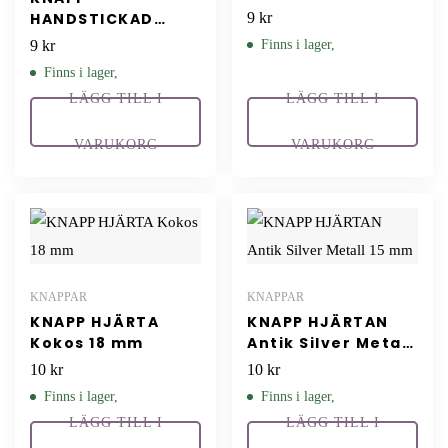
HANDSTICKAD
9
kr
Cognac trä 15 mm
9
kr
Finns i lager,
Finns i lager,
LÄGG TILL I
LÄGG TILL I
VARUKORG
VARUKORG
KNAPPAR
KNAPPAR
KNAPP HJÄRTA
KNAPP HJÄRTAN
Kokos 18 mm
Antik Silver Metall
15 mm
10
kr
10
kr
Finns i lager,
Finns i lager,
LÄGG TILL I
LÄGG TILL I