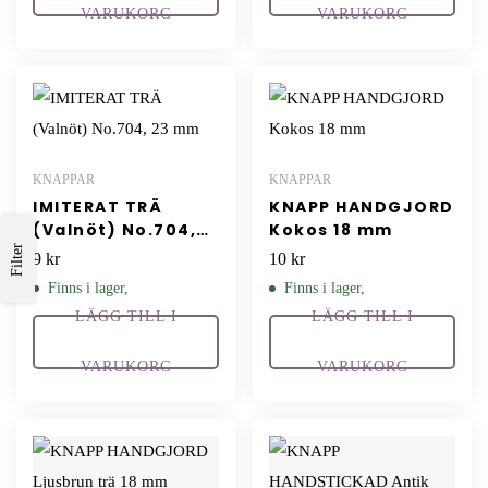
VARUKORG
VARUKORG
KNAPPAR
KNAPPAR
IMITERAT TRÄ
KNAPP HANDGJORD
(Valnöt) No.704,
Kokos 18 mm
23 mm
Filter
9
kr
10
kr
Finns i lager,
Finns i lager,
LÄGG TILL I
LÄGG TILL I
VARUKORG
VARUKORG