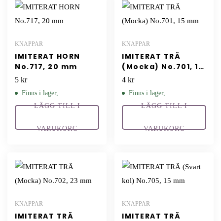
KNAPPAR
KNAPPAR
IMITERAT HORN
IMITERAT TRÄ
No.717, 20 mm
(Mocka) No.701, 15
mm
5
kr
4
kr
Finns i lager,
Finns i lager,
LÄGG TILL I
LÄGG TILL I
VARUKORG
VARUKORG
KNAPPAR
KNAPPAR
IMITERAT TRÄ
IMITERAT TRÄ