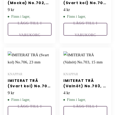
(Mocka) No.702,
(Svart kol) No.705,
23 mm
15 mm
9
kr
4
kr
Finns i lager,
Finns i lager,
LÄGG TILL I
LÄGG TILL I
VARUKORG
VARUKORG
KNAPPAR
KNAPPAR
IMITERAT TRÄ
IMITERAT TRÄ
(Svart kol) No.706,
(Valnöt) No.703, 15
23 mm
mm
9
kr
4
kr
Finns i lager,
Finns i lager,
LÄGG TILL I
LÄGG TILL I