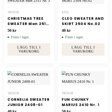
TRÖJOR
KJOL
CHRISTMAS TREE
CLEO SWEATER AND
SWEATER Man 2511
SKIRT 2504 No.02
Nr. 3
50
kr
40
kr
Finns i lager,
Finns i lager,
LÄGG TILL I
LÄGG TILL I
VARUKORG
VARUKORG
TRÖJOR
TRÖJOR
CORNELIA SWEATER
FUN CHUNKY
JUNIOR 2408-01
MARIUS 2410 Nr. 1
40
kr
50
kr