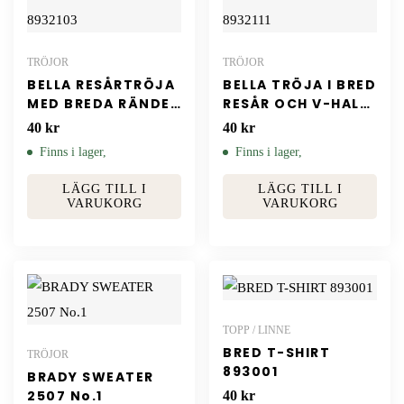
TRÖJOR
TRÖJOR
BELLA RESÅRTRÖJA
BELLA TRÖJA I BRED
MED BREDA RÄNDER
RESÅR OCH V-HALS
8932103
8932111
40
kr
40
kr
Finns i lager,
Finns i lager,
LÄGG TILL I
LÄGG TILL I
VARUKORG
VARUKORG
TOPP / LINNE
BRED T-SHIRT
TRÖJOR
893001
BRADY SWEATER
2507 No.1
40
kr