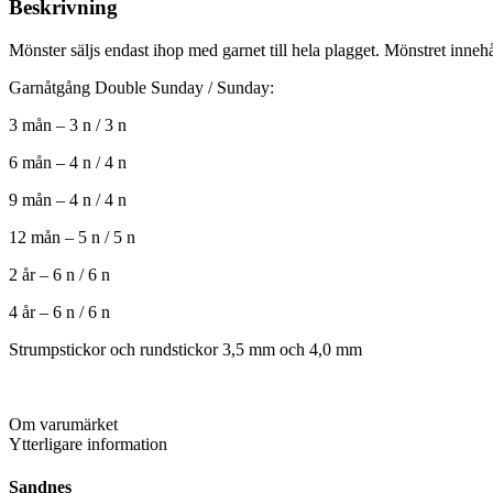
Beskrivning
Mönster säljs endast ihop med garnet till hela plagget. Mönstret inneh
Garnåtgång Double Sunday / Sunday:
3 mån – 3 n / 3 n
6 mån – 4 n / 4 n
9 mån – 4 n / 4 n
12 mån – 5 n / 5 n
2 år – 6 n / 6 n
4 år – 6 n / 6 n
Strumpstickor och rundstickor 3,5 mm och 4,0 mm
Om varumärket
Ytterligare information
Sandnes