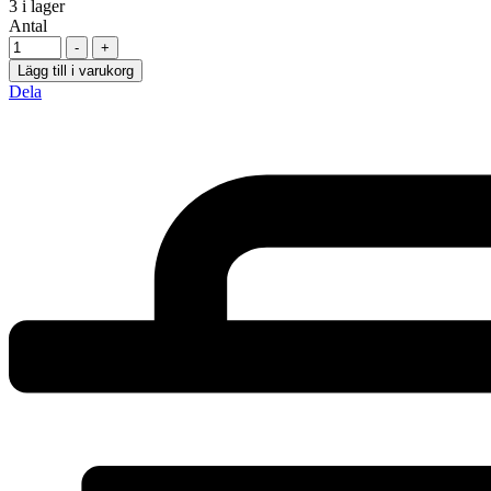
3
i lager
Antal
-
+
Lägg till i varukorg
Dela