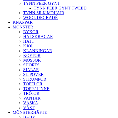
TYNN PEER GYNT
TYNN PEER GYNT TWEED
TYNN SILK MOHAIR
WOOL DEGRADÉ
KNAPPAR
MÖNSTER
BYXOR
HALSKRAGAR
HATT
KJOL
KLÄNNINGAR
KOFTOR
MÖSSOR
SHORTS
SJALAR
SLIPOVER
STRUMPOR
TOFFLOR
TOPP / LINNE
TRÖJOR
VANTAR
VÄSKA
VÄST
MÖNSTERHÄFTE
BABY