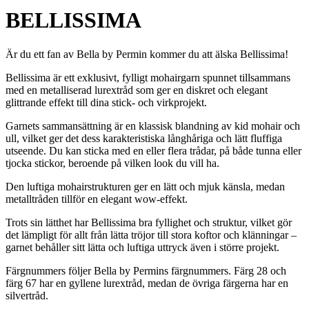
BELLISSIMA
Är du ett fan av Bella by Permin kommer du att älska Bellissima!
Bellissima är ett exklusivt, fylligt mohairgarn spunnet tillsammans
med en metalliserad lurextråd som ger en diskret och elegant
glittrande effekt till dina stick- och virkprojekt.
Garnets sammansättning är en klassisk blandning av kid mohair och
ull, vilket ger det dess karakteristiska långhåriga och lätt fluffiga
utseende. Du kan sticka med en eller flera trådar, på både tunna eller
tjocka stickor, beroende på vilken look du vill ha.
Den luftiga mohairstrukturen ger en lätt och mjuk känsla, medan
metalltråden tillför en elegant wow-effekt.
Trots sin lätthet har Bellissima bra fyllighet och struktur, vilket gör
det lämpligt för allt från lätta tröjor till stora koftor och klänningar –
garnet behåller sitt lätta och luftiga uttryck även i större projekt.
Färgnummers följer Bella by Permins färgnummers. Färg 28 och
färg 67 har en gyllene lurextråd, medan de övriga färgerna har en
silvertråd.