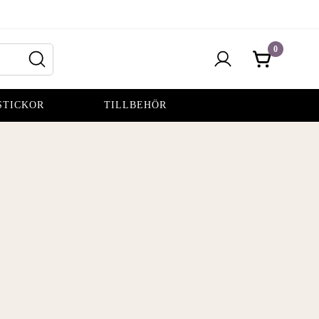
0
STICKOR
TILLBEHÖR