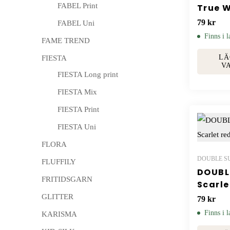
FABEL Print
True W
79
kr
FABEL Uni
Finns i l
FAME TREND
LÄ
FIESTA
V
FIESTA Long print
FIESTA Mix
FIESTA Print
FIESTA Uni
FLORA
DOUBLE S
FLUFFILY
DOUBL
FRITIDSGARN
Scarle
GLITTER
79
kr
Finns i l
KARISMA