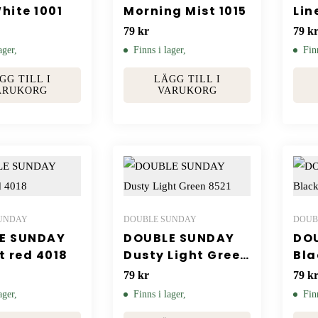
hite 1001
Morning Mist 1015
Lin
79
kr
79
k
ager,
Finns i lager,
Fin
GG TILL I
LÄGG TILL I
ARUKORG
VARUKORG
UNDAY
DOUBLE SUNDAY
DOUB
E SUNDAY
DOUBLE SUNDAY
DO
t red 4018
Dusty Light Green
Bla
8521
79
kr
79
k
ager,
Finns i lager,
Fin