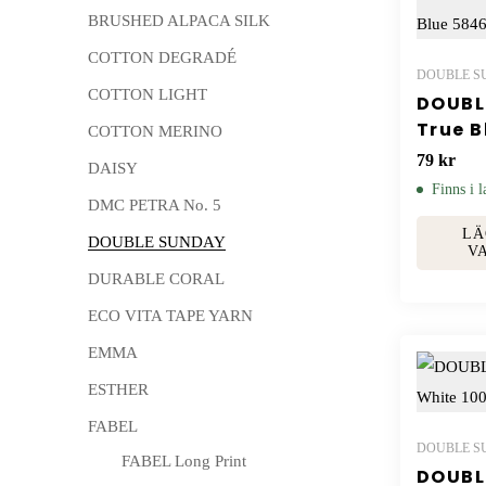
BRUSHED ALPACA SILK
COTTON DEGRADÉ
DOUBLE S
COTTON LIGHT
DOUBL
True B
COTTON MERINO
79
kr
DAISY
Finns i l
DMC PETRA No. 5
LÄ
DOUBLE SUNDAY
V
DURABLE CORAL
ECO VITA TAPE YARN
EMMA
ESTHER
FABEL
DOUBLE S
FABEL Long Print
DOUBL