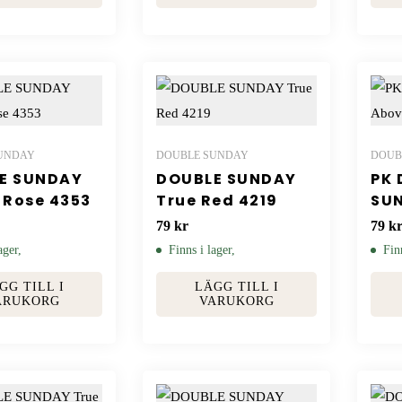
UNDAY
DOUBLE SUNDAY
DOUB
E SUNDAY
DOUBLE SUNDAY
PK 
 Rose 4353
True Red 4219
SU
the
79
kr
79
k
ager,
Finns i lager,
Fin
GG TILL I
LÄGG TILL I
ARUKORG
VARUKORG