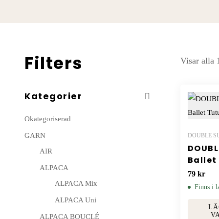
Filters
Visar alla
Kategorier
Okategoriserad
GARN
DOUBLE S
DOUBL
AIR
Ballet
ALPACA
79
kr
ALPACA Mix
Finns i l
ALPACA Uni
LÄ
V
ALPACA BOUCLÉ