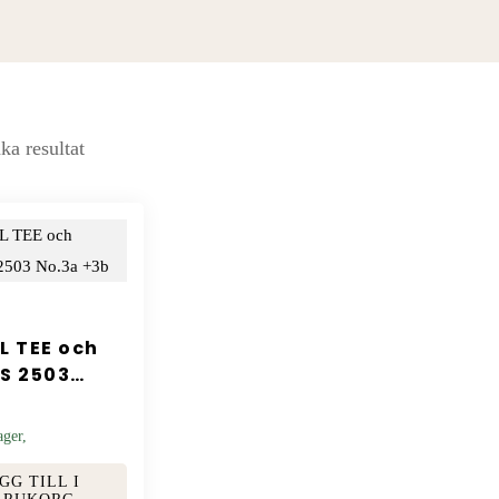
ka resultat
L TEE och
S 2503
+3b
ager,
GG TILL I