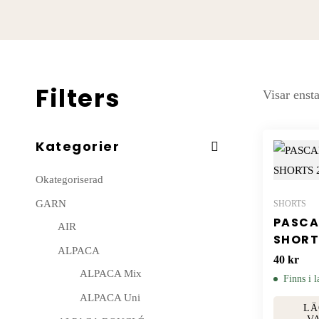
Filters
Visar ensta
Kategorier
Okategoriserad
GARN
SHORTS
PASCA
AIR
SHORT
ALPACA
No.3a 
40
kr
ALPACA Mix
Finns i l
ALPACA Uni
LÄ