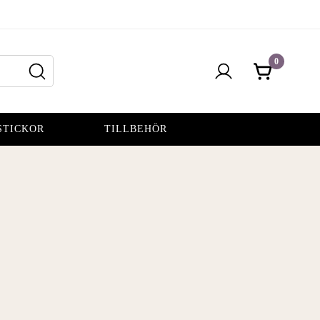
0
STICKOR
TILLBEHÖR