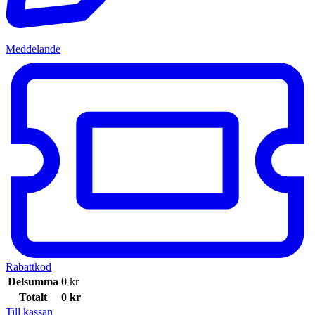
Meddelande
Rabattkod
Delsumma
0
kr
Totalt
0
kr
Till kassan