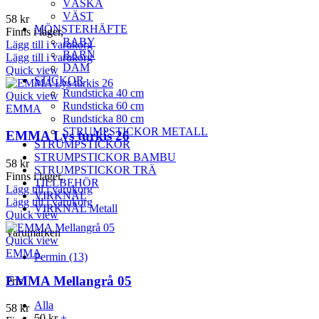
VÄSKA
VÄST
58
kr
MÖNSTERHÄFTE
Finns i lager,
BABY
Lägg till i varukorg
BARN
Lägg till i varukorg
DAM
Quick view
STICKOR
Rundsticka 40 cm
Quick view
Rundsticka 60 cm
EMMA
Rundsticka 80 cm
STRUMPSTICKOR METALL
EMMA Lys turkis 26
STRUMPSTICKOR
STRUMPSTICKOR BAMBU
58
kr
STRUMPSTICKOR TRÄ
Finns i lager,
TILLBEHÖR
Lägg till i varukorg
VIRKNÅL
Lägg till i varukorg
VIRKNÅL Metall
Quick view
Varumärken
Quick view
EMMA
Permin
(13)
EMMA Mellangrå 05
Pris
Alla
58
kr
50
kr
+