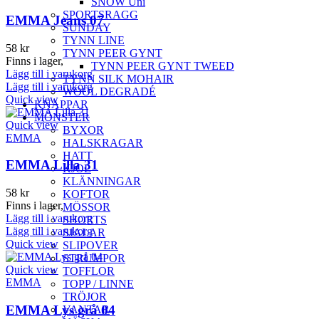
SNOW Uni
SPORTSRAGG
EMMA Jeans 07
SUNDAY
TYNN LINE
58
kr
TYNN PEER GYNT
Finns i lager,
TYNN PEER GYNT TWEED
Lägg till i varukorg
TYNN SILK MOHAIR
Lägg till i varukorg
WOOL DEGRADÉ
Quick view
KNAPPAR
MÖNSTER
Quick view
BYXOR
EMMA
HALSKRAGAR
HATT
EMMA Lilla 31
KJOL
KLÄNNINGAR
58
kr
KOFTOR
Finns i lager,
MÖSSOR
Lägg till i varukorg
SHORTS
Lägg till i varukorg
SJALAR
Quick view
SLIPOVER
STRUMPOR
Quick view
TOFFLOR
EMMA
TOPP / LINNE
TRÖJOR
EMMA Lys grå 04
VANTAR