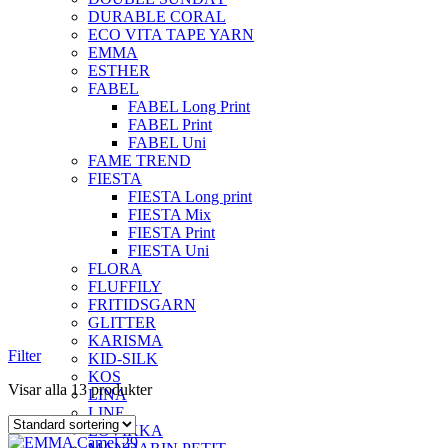
DURABLE CORAL
ECO VITA TAPE YARN
EMMA
ESTHER
FABEL
FABEL Long Print
FABEL Print
FABEL Uni
FAME TREND
FIESTA
FIESTA Long print
FIESTA Mix
FIESTA Print
FIESTA Uni
FLORA
FLUFFILY
FRITIDSGARN
GLITTER
KARISMA
Filter
KID-SILK
KOS
Visar alla 13 produkter
LINA
LINE
LOVIKKA