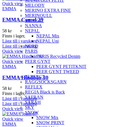
MANDARIN PETIT
Quick view
MELODY
EMMA
MERINO EXTRA FINE
MERINOULL
EMMA Camel 29
MUSKAT
NANNA
58
kr
NEPAL
Finns i lager,
NEPAL Mix
Lägg till i varukorg
NEPAL Uni
Lägg till i varukorg
NORD
Quick view
PARIS
PARIS Recycled Denim
Quick view
PEER GYNT
EMMA
PEER GYNT PETITKNIT
PEER GYNT TWEED
PERFECT
EMMA Hindbär 30
RAGGSOCKSGARN
REFLEX
58
kr
REGIA Black is Back
Finns i lager,
SAFRAN
Lägg till i varukorg
SARAH
Lägg till i varukorg
SKY
Quick view
SNOW
SNOW Mix
Quick view
SNOW PRINT
EMMA