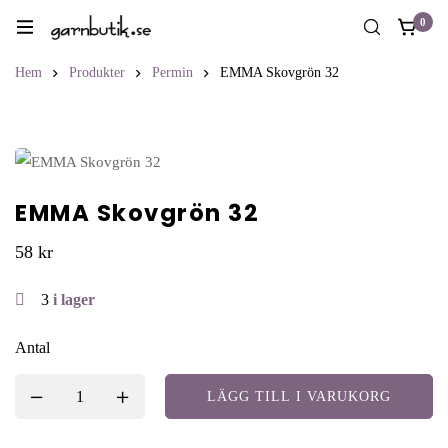
0
Hem
Produkter
Permin
EMMA Skovgrön 32
EMMA Skovgrön 32
58
kr
3
i lager
Antal
LÄGG TILL I VARUKORG