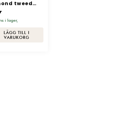
mond tweed
2
r
ns i lager,
LÄGG TILL I
VARUKORG