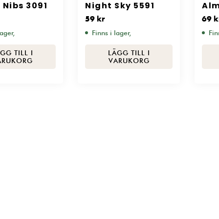
 Nibs 3091
Night Sky 5591
Al
251
59
kr
69
k
lager,
Finns i lager,
Fin
GG TILL I
LÄGG TILL I
ARUKORG
VARUKORG