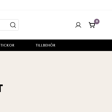
0
STICKOR
TILLBEHÖR
T