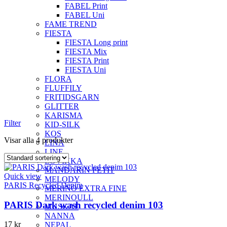
FABEL Print
FABEL Uni
FAME TREND
FIESTA
FIESTA Long print
FIESTA Mix
FIESTA Print
FIESTA Uni
FLORA
FLUFFILY
FRITIDSGARN
GLITTER
KARISMA
Filter
KID-SILK
KOS
Visar alla 4 produkter
LINA
LINE
LOVIKKA
MANDARIN PETIT
Quick view
MELODY
PARIS Recycled Denim
MERINO EXTRA FINE
MERINOULL
PARIS Dark wash recycled denim 103
MUSKAT
NANNA
17
kr
NEPAL