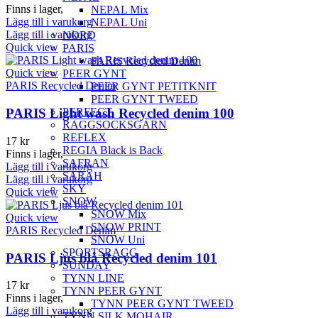
Finns i lager,
NEPAL Mix
Lägg till i varukorg
NEPAL Uni
Lägg till i varukorg
NORD
Quick view
PARIS
PARIS Recycled Denim
Quick view
PEER GYNT
PARIS Recycled Denim
PEER GYNT PETITKNIT
PEER GYNT TWEED
PERFECT
PARIS Light wash Recycled denim 100
RAGGSOCKSGARN
REFLEX
17
kr
REGIA Black is Back
Finns i lager,
SAFRAN
Lägg till i varukorg
SARAH
Lägg till i varukorg
SKY
Quick view
SNOW
SNOW Mix
Quick view
SNOW PRINT
PARIS Recycled Denim
SNOW Uni
SPORTSRAGG
PARIS Ljus blå Recycled denim 101
SUNDAY
TYNN LINE
17
kr
TYNN PEER GYNT
Finns i lager,
TYNN PEER GYNT TWEED
Lägg till i varukorg
TYNN SILK MOHAIR