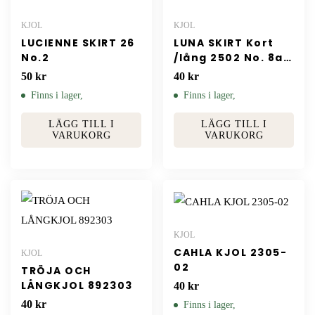
KJOL
KJOL
LUCIENNE SKIRT 26
LUNA SKIRT Kort
No.2
/lång 2502 No. 8a /
8b
50
kr
40
kr
Finns i lager,
Finns i lager,
LÄGG TILL I
LÄGG TILL I
VARUKORG
VARUKORG
KJOL
CAHLA KJOL 2305-
KJOL
02
TRÖJA OCH
LÅNGKJOL 892303
40
kr
40
kr
Finns i lager,