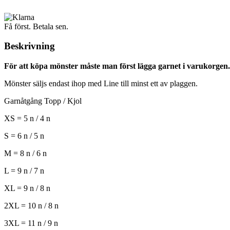
Få först. Betala sen.
Beskrivning
För att köpa mönster måste man först lägga garnet i varukorgen.
Mönster säljs endast ihop med Line till minst ett av plaggen.
Garnåtgång Topp / Kjol
XS = 5 n / 4 n
S = 6 n / 5 n
M = 8 n / 6 n
L = 9 n / 7 n
XL = 9 n / 8 n
2XL = 10 n / 8 n
3XL = 11 n / 9 n