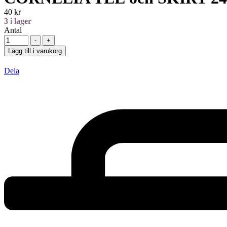
40
kr
3
i lager
Antal
-
+
Lägg till i varukorg
Dela