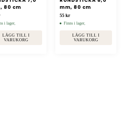
DSTICKA 7,0
RUNDSTICKA 8,0
, 80 cm
mm, 80 cm
r
55
kr
ns i lager,
Finns i lager,
LÄGG TILL I
LÄGG TILL I
VARUKORG
VARUKORG