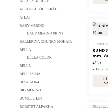
V
ALPACA BOUCLÉ
ALPAKKA FÖLJETRÅD
ATLAS
BABY MERINO
BABY MERINO PRINT
BALLERINA CHUNKY MOHAIR
RUNDSTIC
RUNDS
BELLA
mm, 8
BELLA COLOR
42
kr
BELLE
Finns i l
BELLISSIMA
LÄ
BIANCA 8/4
V
BIG MERINO
BOMULL-LIN
BORSTET ALPAKKA