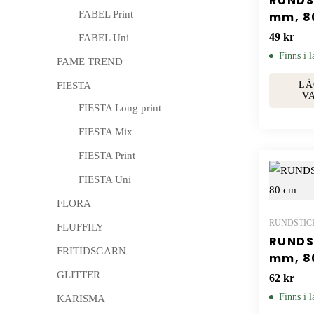
RUNDS
FABEL Print
mm, 8
49
kr
FABEL Uni
Finns i l
FAME TREND
LÄ
FIESTA
V
FIESTA Long print
FIESTA Mix
FIESTA Print
FIESTA Uni
FLORA
RUNDSTIC
FLUFFILY
RUNDS
FRITIDSGARN
mm, 8
GLITTER
62
kr
Finns i l
KARISMA