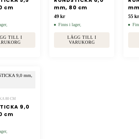
TICKA 5,5
RUNDSTICKA 6,0
RUN
0 cm
mm, 80 cm
mm
49
kr
55
k
ager,
Finns i lager,
Fin
GG TILL I
LÄGG TILL I
ARUKORG
VARUKORG
KA 80 CM
TICKA 9,0
0 cm
ager,