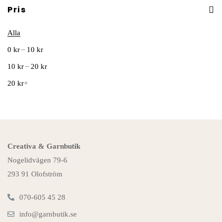
Pris
Alla
–
0
kr
10
kr
–
10
kr
20
kr
20
kr
+
Creativa & Garnbutik
Nogelidvägen 79-6
293 91 Olofström
070-605 45 28
info@garnbutik.se