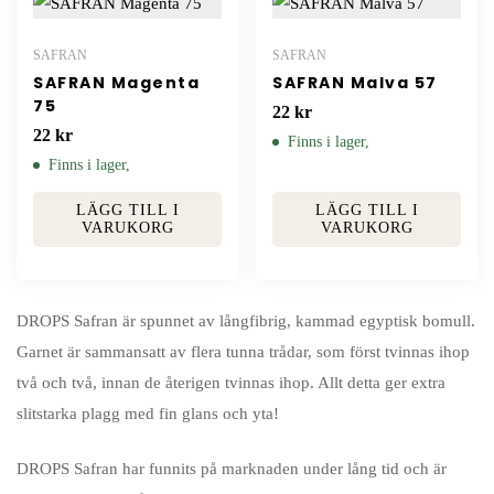
SAFRAN
SAFRAN
SAFRAN Magenta
SAFRAN Malva 57
75
22
kr
22
kr
Finns i lager,
Finns i lager,
LÄGG TILL I
LÄGG TILL I
VARUKORG
VARUKORG
DROPS Safran är spunnet av långfibrig, kammad egyptisk bomull.
Garnet är sammansatt av flera tunna trådar, som först tvinnas ihop
två och två, innan de återigen tvinnas ihop. Allt detta ger extra
slitstarka plagg med fin glans och yta!
DROPS Safran har funnits på marknaden under lång tid och är