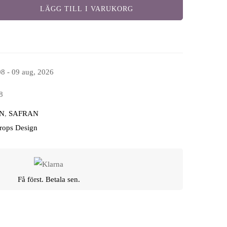
LÄGG TILL I VARUKORG
08 - 09 aug, 2026
8
N
,
SAFRAN
Drops Design
Få först. Betala sen.