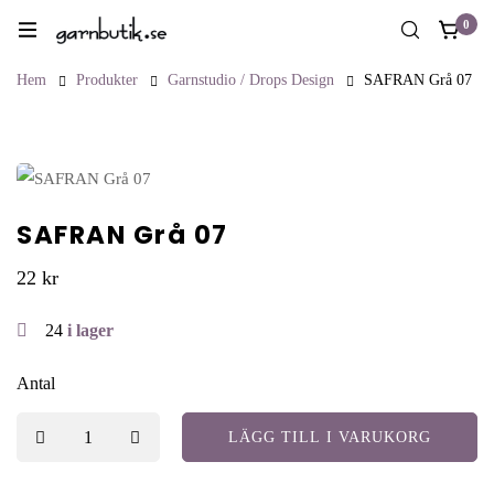
0
Hem
Produkter
Garnstudio / Drops Design
SAFRAN Grå 07
SAFRAN Grå 07
22
kr
24
i lager
Antal
LÄGG TILL I VARUKORG