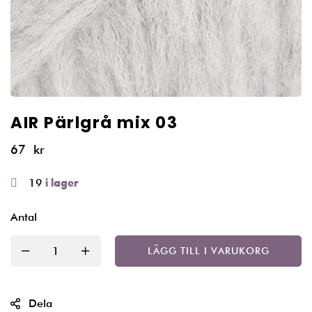
AIR Pärlgrå mix 03
67
kr
19
i lager
Antal
LÄGG TILL I VARUKORG
Dela