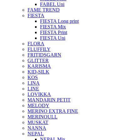
FABEL Uni
FAME TREND
FIESTA
FIESTA Long print
FIESTA Mix
FIESTA Print
FIESTA Uni
FLORA
FLUFFILY
FRITIDSGARN
GLITTER
KARISMA
KID-SILK
KOS
LINA
LINE
LOVIKKA
MANDARIN PETIT
MELODY
MERINO EXTRA FINE
MERINOULL
MUSKAT
NANNA
NEPAL
NEPAL Mix