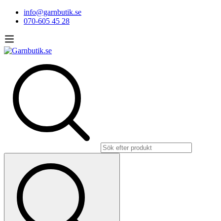
info@garnbutik.se
070-605 45 28
Sök
efter: