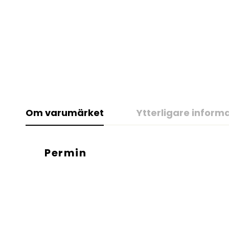
Om varumärket
Ytterligare inform
Permin