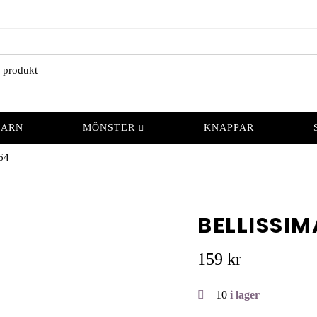
GARN
MÖNSTER
KNAPPAR
64
BELLISSIM
159
kr
10
i lager