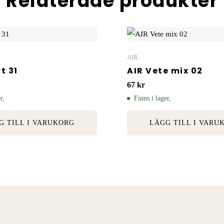
Relaterade produkter
AIR
t 31
AIR Vete mix 02
67
kr
r,
Finns i lager,
G TILL I VARUKORG
LÄGG TILL I VARU