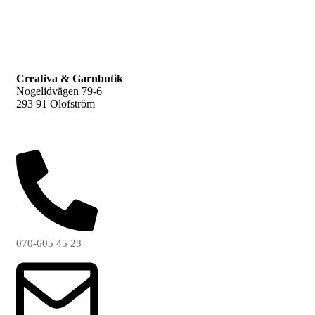
F
L
Creativa & Garnbutik
Nogelidvägen 79-6
293 91 Olofström
070-605 45 28