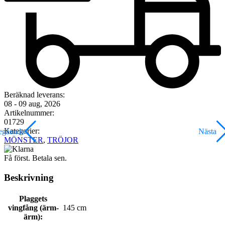
Beräknad leverans:
08 - 09 aug, 2026
Artikelnummer:
01729
Kategorier:
egående
Nästa
MÖNSTER
,
TRÖJOR
Få först. Betala sen.
Beskrivning
Plaggets
vingfång (ärm-
145 cm
ärm):