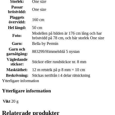
Storlek:
One size
Passar
One size
bröstvidd:
Plaggets
160 cm
övervidd:
Hel längd:
50 cm
Modellen på bilden är 176 cm lång och har
Foto:
bröstvidd på 78 cm, och bär storlek One size
Garn:
Bella by Permin
Garn och
883299/Himmelsblå 5 nystan
garnåtgång:
Vägledande
Stickor eller rundstickor nr. 8 mm
stickor:
Masktäthet:
12 m retstrik på p 8 mm = 10 cm
Beskrivning:
Stickas nerifrån i 4 delar rätsickning
Ytterligare information
Ytterligare information
Vikt
20 g
Relaterade produkter