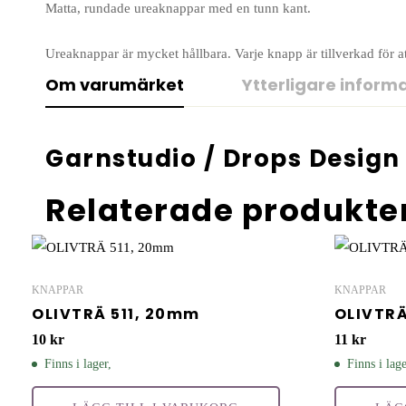
Matta, rundade ureaknappar med en tunn kant.
Ureaknappar är mycket hållbara. Varje knapp är tillverkad för att
Om varumärket
Ytterligare inform
Garnstudio / Drops Design
Relaterade produkte
KNAPPAR
KNAPPAR
OLIVTRÄ 511, 20mm
OLIVTRÄ
10
kr
11
kr
Finns i lager,
Finns i lage