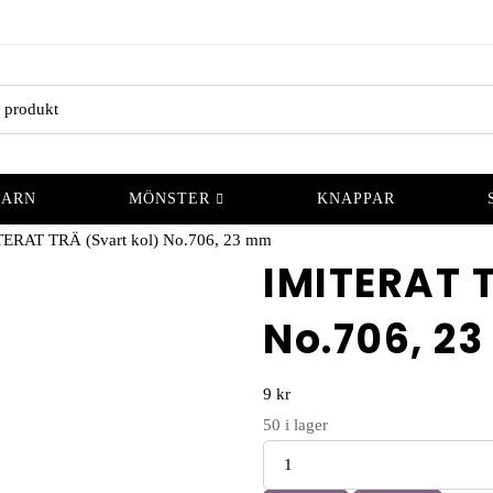
GARN
MÖNSTER
KNAPPAR
TERAT TRÄ (Svart kol) No.706, 23 mm
IMITERAT T
No.706, 2
9
kr
50
i lager
Antal