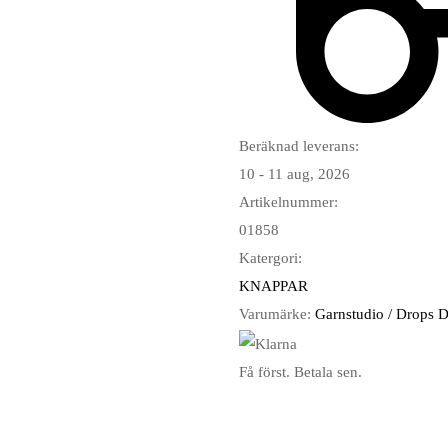
Beräknad leverans:
10 - 11 aug, 2026
Artikelnummer:
01858
Katergori:
KNAPPAR
Varumärke:
Garnstudio / Drops 
Få först. Betala sen.