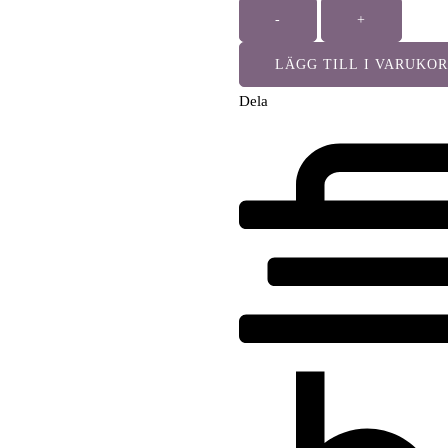
-
+
LÄGG TILL I VARUKO
Dela