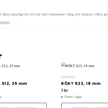
 likna naturligt trä och har små variationer i färg och struktur, vilket ge
ation
r
KNAPPAR
 512, 25 mm
RÖKT 623, 18 mm
5
kr
r,
Finns i lager,