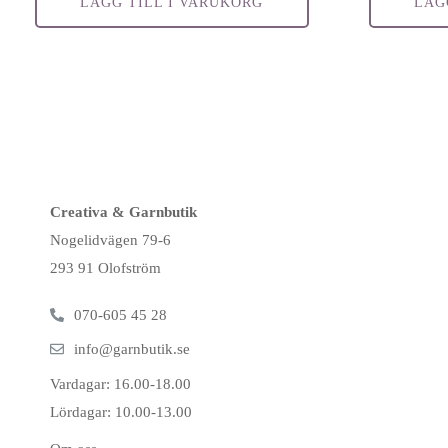
LÄGG TILL I VARUKORG
LÄG
Creativa & Garnbutik
Nogelidvägen 79-6
293 91 Olofström
070-605 45 28
info@garnbutik.se
Vardagar: 16.00-18.00
Lördagar: 10.00-13.00