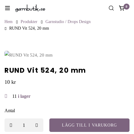
0
Hem
Produkter
Garnstudio / Drops Design
RUND Vit 524, 20 mm
RUND Vit 524, 20 mm
10
kr
11
i lager
Antal
LÄGG TILL I VARUKORG