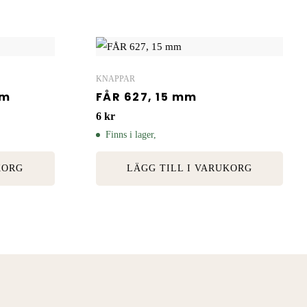
KNAPPAR
mm
FÅR 627, 15 mm
6
kr
Finns i lager,
KORG
LÄGG TILL I VARUKORG