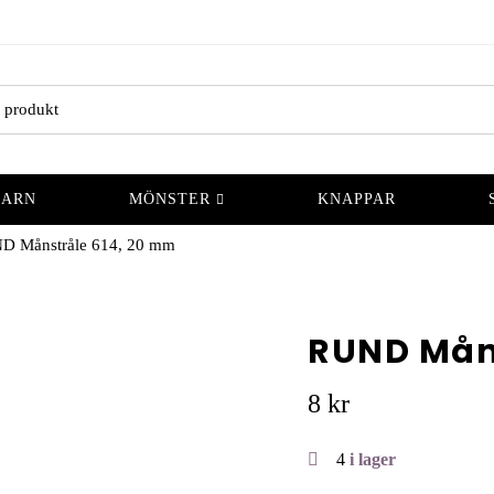
GARN
MÖNSTER
KNAPPAR
D Månstråle 614, 20 mm
RUND Mån
8
kr
4
i lager