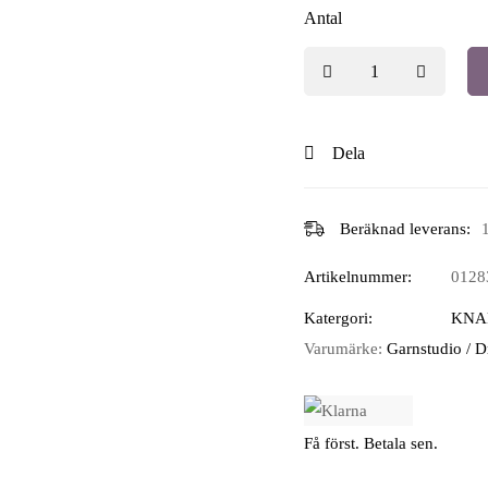
Antal
Dela
Beräknad leverans:
Artikelnummer:
0128
Katergori:
KNA
Varumärke:
Garnstudio / 
Få först. Betala sen.