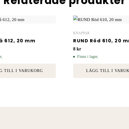
Relaterade produkter
KNAPPAR
å 612, 20 mm
RUND Röd 610, 20 
8
kr
r,
Finns i lager,
G TILL I VARUKORG
LÄGG TILL I VARU