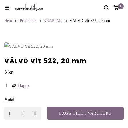
0
Hem
Produkter
KNAPPAR
VÄLVD Vit 522, 20 mm
VÄLVD Vit 522, 20 mm
3
kr
48
i lager
Antal
LÄGG TILL I VARUKORG