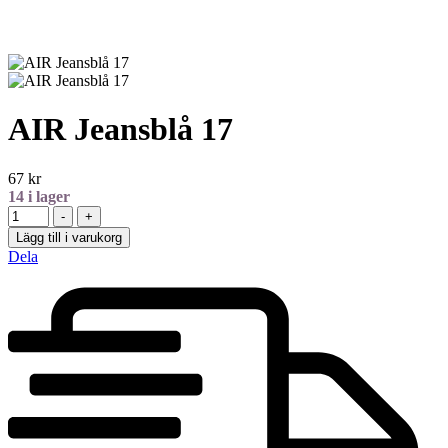
AIR Jeansblå 17
67
kr
14
i lager
Antal
-
+
Lägg till i varukorg
Dela