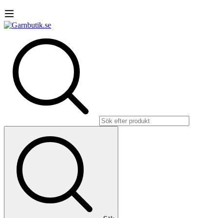
Sök
efter: