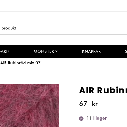
GARN
MÖNSTER
KNAPPAR
AIR Rubinröd mix 07
AIR Rubin
67
kr
11
i lager