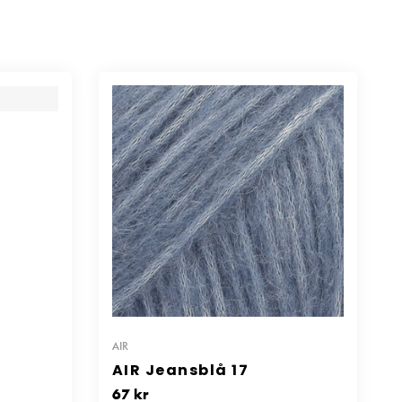
AIR
AIR Jeansblå 17
67
kr