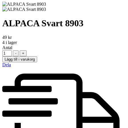
ALPACA Svart 8903
49
kr
4
i lager
Antal
-
+
Lägg till i varukorg
Dela