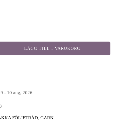
LÄGG TILL I VARUKORG
09 - 10 aug, 2026
8
AKKA FÖLJETRÅD
,
GARN