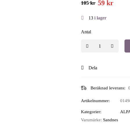
59
kr
105
kr
13
i lager
Antal
Dela
Beräknad leverans:
Artikelnummer:
0149
Kategorier:
ALP
Varumärke:
Sandnes