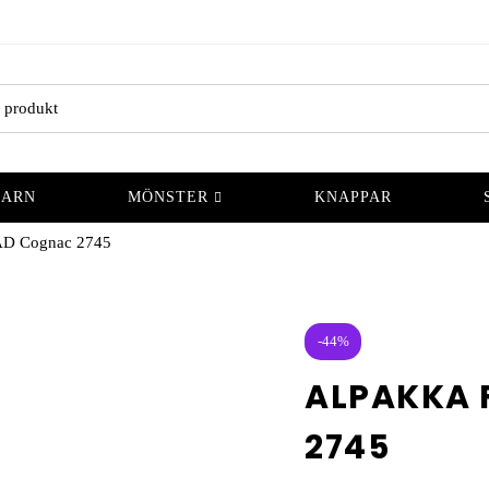
GARN
MÖNSTER
KNAPPAR
D Cognac 2745
-44%
ALPAKKA 
2745