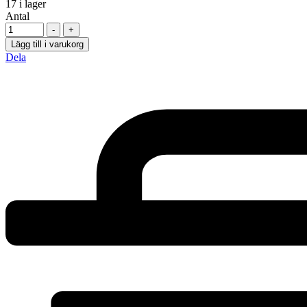
17
i lager
Antal
-
+
Lägg till i varukorg
Dela