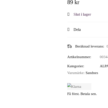
89
kr
Slut i lager
Dela
Beräknad leverans:
Artikelnummer:
0034
Kategorier:
ALP
Varumärke:
Sandnes
Få först. Betala sen.