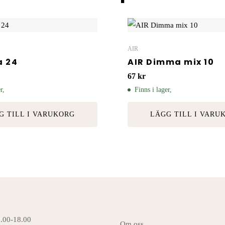
AIR
a 24
AIR Dimma mix 10
67
kr
r,
Finns i lager,
G TILL I VARUKORG
LÄGG TILL I VARU
6.00-18.00
Om oss