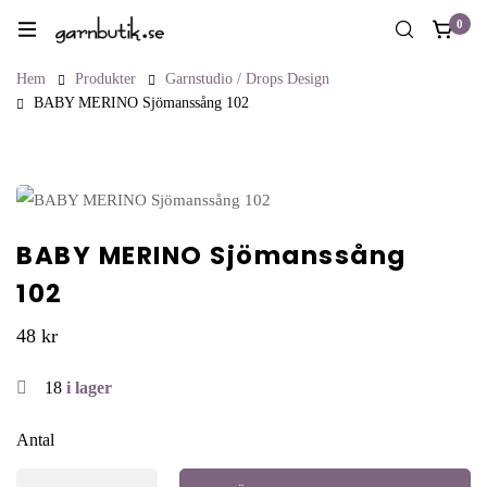
0
Hem
Produkter
Garnstudio / Drops Design
BABY MERINO Sjömanssång 102
BABY MERINO Sjömanssång
102
48
kr
18
i lager
Antal