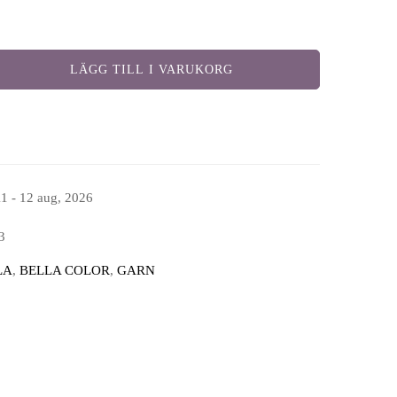
LÄGG TILL I VARUKORG
11 - 12 aug, 2026
3
LA
,
BELLA COLOR
,
GARN