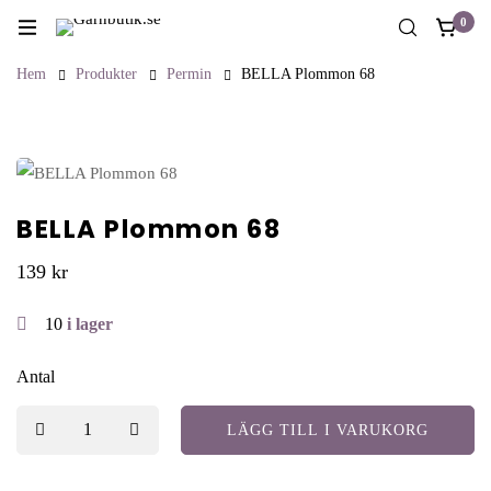
0
Hem
Produkter
Permin
BELLA Plommon 68
BELLA Plommon 68
139
kr
10
i lager
Antal
LÄGG TILL I VARUKORG