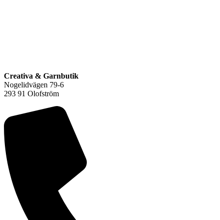
F
L
Creativa & Garnbutik
Nogelidvägen 79-6
293 91 Olofström