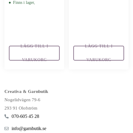
Finns i lager,
LÄGG TILL I
LÄGG TILL I
VARUKORG
VARUKORG
Creativa & Garnbutik
Nogelidvägen 79-6
293 91 Olofström
070-605 45 28
info@garnbutik.se