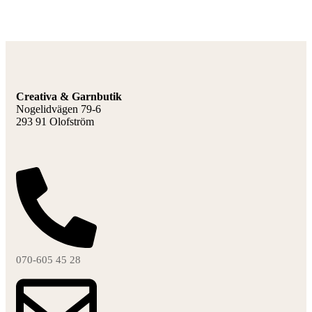
F
L
Creativa & Garnbutik
Nogelidvägen 79-6
293 91 Olofström
070-605 45 28