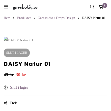
0
Hem
Produkter
Garnstudio / Drops Design
DAISY Natur 01
SLUT I LAGER
DAISY Natur 01
45
kr
30
kr
Slut i lager
Dela