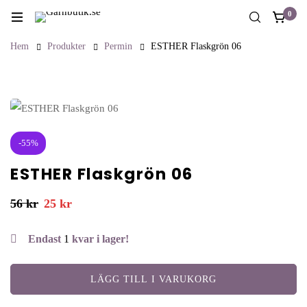
0
Hem
Produkter
Permin
ESTHER Flaskgrön 06
-55%
ESTHER Flaskgrön 06
56
kr
25
kr
Endast
1
kvar i lager!
LÄGG TILL I VARUKORG