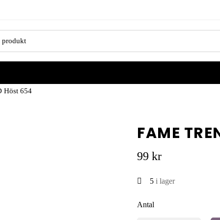
Höst 654
FAME TRE
99
kr
5
i lager
Antal