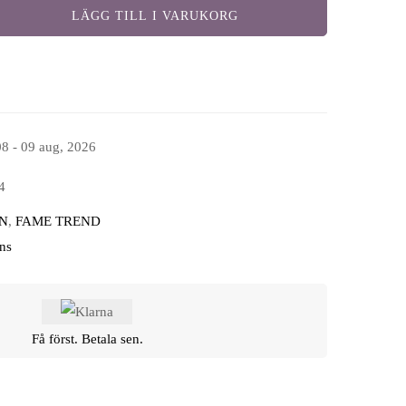
LÄGG TILL I VARUKORG
08 - 09 aug, 2026
4
N
,
FAME TREND
ns
Få först. Betala sen.