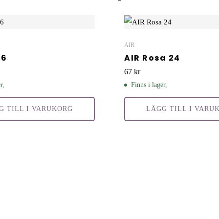
AIR
16
AIR Rosa 24
67
kr
r,
Finns i lager,
G TILL I VARUKORG
LÄGG TILL I VARU