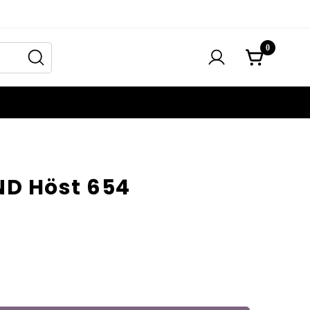
0
ND Höst 654