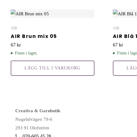
AIR
AIR
AIR Brun mix 05
AIR Blå 
67
kr
67
kr
Finns i lager,
Finns i lage
LÄGG TILL I VARUKORG
LÄG
Creativa & Garnbutik
Nogelidvägen 79-6
293 91 Olofström
070-605 45 28