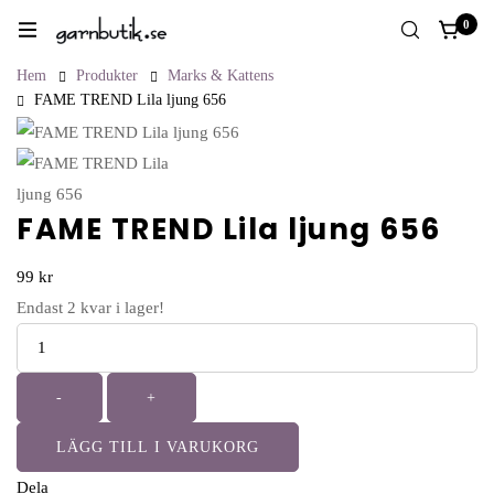
0
Hem
Produkter
Marks & Kattens
FAME TREND Lila ljung 656
FAME TREND Lila ljung 656
99
kr
Endast
2
kvar i lager!
Antal
-
+
LÄGG TILL I VARUKORG
Dela