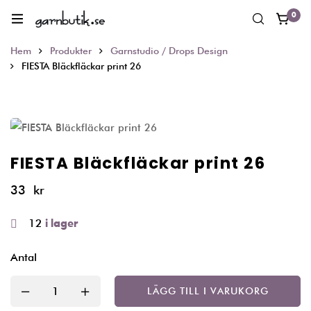
0
Hem
Produkter
Garnstudio / Drops Design
FIESTA Bläckfläckar print 26
FIESTA Bläckfläckar print 26
33
kr
12
i lager
Antal
LÄGG TILL I VARUKORG