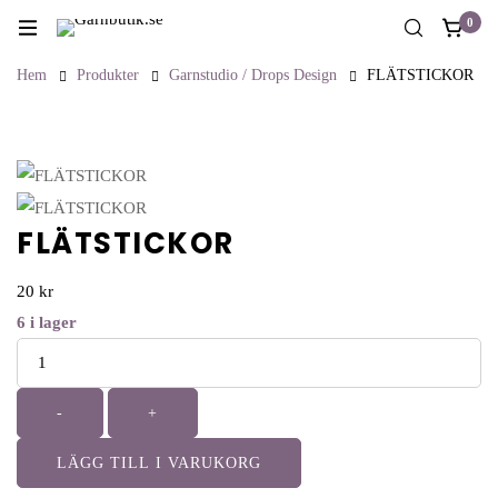
0
Hem
Produkter
Garnstudio / Drops Design
FLÄTSTICKOR
FLÄTSTICKOR
20
kr
6
i lager
Antal
-
+
LÄGG TILL I VARUKORG