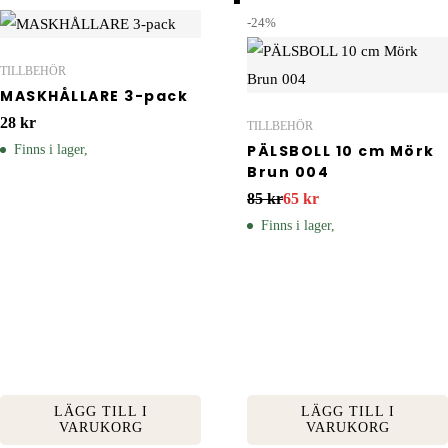
-24%
TILLBEHÖR
MASKHÅLLARE 3-pack
28
kr
TILLBEHÖR
PÄLSBOLL 10 cm Mörk
Finns i lager,
Brun 004
Det ursprungliga priset var: 85 kr.
Det nuvarande priset är: 65 kr.
85
kr
65
kr
Finns i lager,
LÄGG TILL I
LÄGG TILL I
VARUKORG
VARUKORG