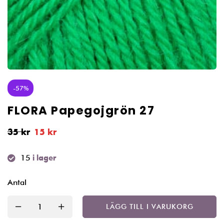
-57%
FLORA Papegojgrön 27
35
kr
15
kr
15
i lager
Antal
LÄGG TILL I VARUKORG