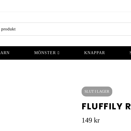
GARN
MÖNSTER
KNAPPAR
SLUT I LAGER
FLUFFILY 
149
kr