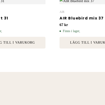
AIR
t 31
AIR Bluebird mix 37
67
kr
r,
Finns i lager,
G TILL I VARUKORG
LÄGG TILL I VARU