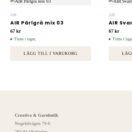
AIR
AIR
AIR Pärlgrå mix 03
AIR Svar
67
kr
67
kr
Finns i lager,
Finns i lage
LÄGG TILL I VARUKORG
LÄG
Creativa & Garnbutik
Nogelidvägen 79-6
293 91 Olofström