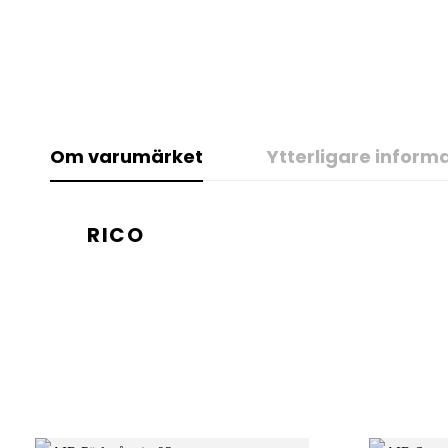
Om varumärket
Ytterligare inform
RICO